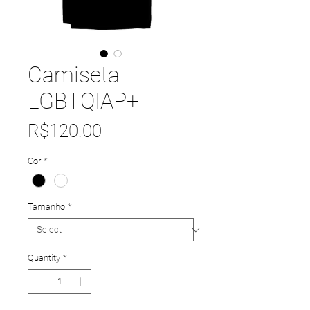
Camiseta
LGBTQIAP+
Price
R$120.00
Cor
*
Tamanho
*
Quantity
*