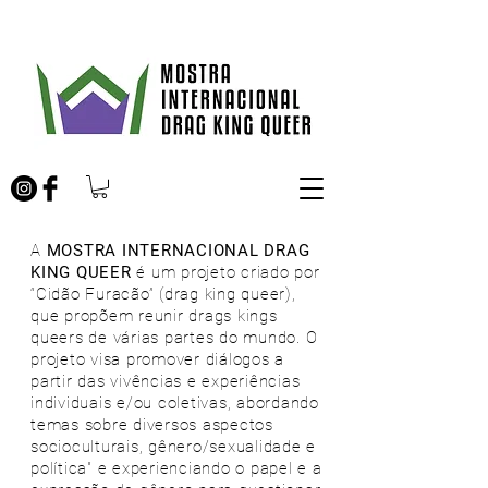
A
MOSTRA INTERNACIONAL DRAG
KING QUEER
é um projeto criado por
“Cidão Furacão” (drag king queer),
que propõem reunir drags kings
queers de várias partes do mundo. O
projeto visa promover diálogos a
partir das vivências e experiências
individuais e/ou coletivas, abordando
temas sobre diversos aspectos
socioculturais, gênero/sexualidade e
política" e experienciando o papel e a