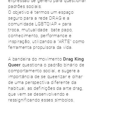
expressão de gênero para questionar
padrões sociais.
O objetivo é termos um espaço
seguro para a rede DRAG e a
comunidade LGBTQIAP + para
troca,
mutualidade
bate papo,
conhecimento, performance e
inspiração, utilizando a "ARTE" como
ferramenta propulsora da vida.
A bandeira do movimento
Drag King
Queer
questiona o padrão binário de
comportamento social, e sugere a
importância de se queerizar e olhar
de uma perspectiva diferente da
habitual, as definições da arte drag,
que vem se desenvolvendo e
ressignificando esses símbolos.